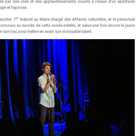
ée par des rires et des applaudissements nourris à l’issue d’un spectacle
agie et hypnose.
er
eucher, 1
Adjoint au Maire chargé des Affaires culturelles, et le personnel
oncouru au succès de cette soirée inédite, et salue une fois encore le jeune
er son trac pour mettre en avant son incroyable talent.