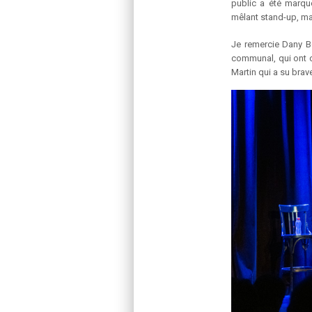
public a été marqu
mêlant stand-up, m
Je remercie Dany B
communal, qui ont c
Martin qui a su brav