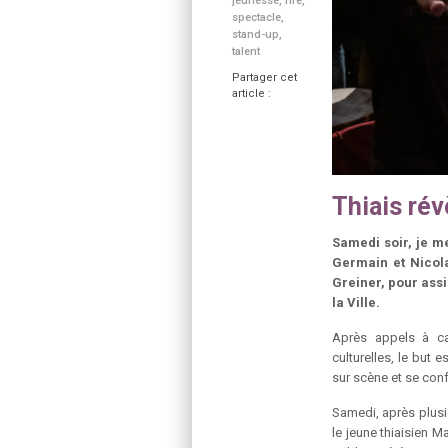
jeunesse
,
rire
,
spectacle
,
stand-up
,
talent
Partager cet
article :
Thiais rév
Samedi soir, je m
Germain et Nicol
Greiner, pour assi
la Ville.
Après appels à ca
culturelles, le but 
sur scène et se conf
Samedi, après plusie
le jeune thiaisien M