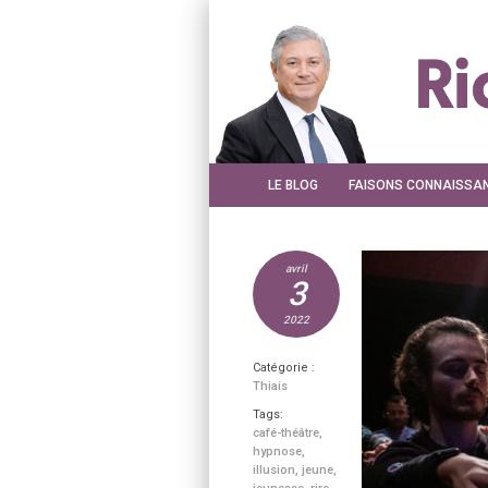
LE BLOG
FAISONS CONNAISSA
avril
3
2022
Catégorie :
Thiais
Tags:
café-théâtre
,
hypnose
,
illusion
,
jeune
,