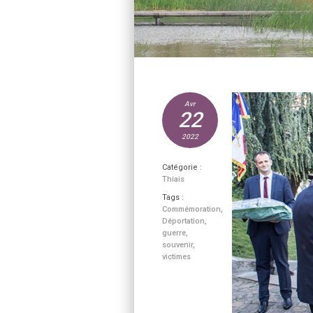
Avr
22
2022
Catégorie :
Thiais
Tags :
Commémoration
,
Déportation
,
guerre
,
souvenir
,
victimes