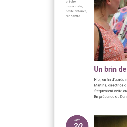
crèche
municipale
,
petite enfance
,
rencontre
Un brin de
Hier, en fin d’après
Martins, directrice 
fréquentent cette c
En présence de Dany 
Juin
20