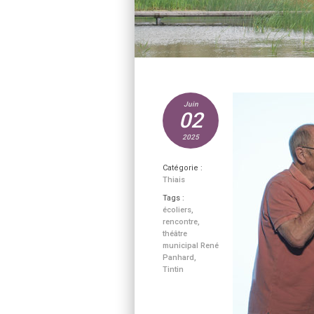
Juin
02
2025
Catégorie :
Thiais
Tags :
écoliers
,
rencontre
,
théâtre
municipal René
Panhard
,
Tintin