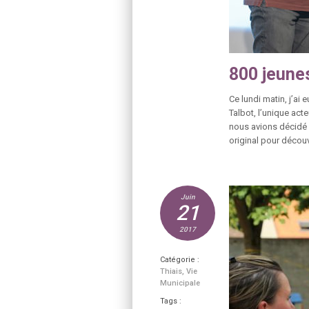
800 jeunes
Ce lundi matin, j’ai 
Talbot, l’unique act
nous avions décidé 
original pour découvri
Juin
21
2017
Catégorie :
Thiais
,
Vie
Municipale
Tags :