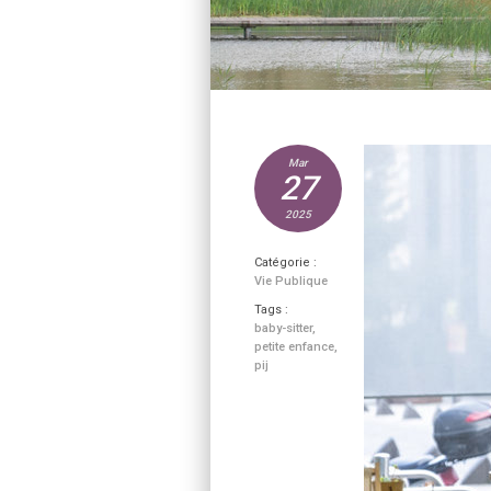
Mar
27
2025
Catégorie :
Vie Publique
Tags :
baby-sitter
,
petite enfance
,
pij