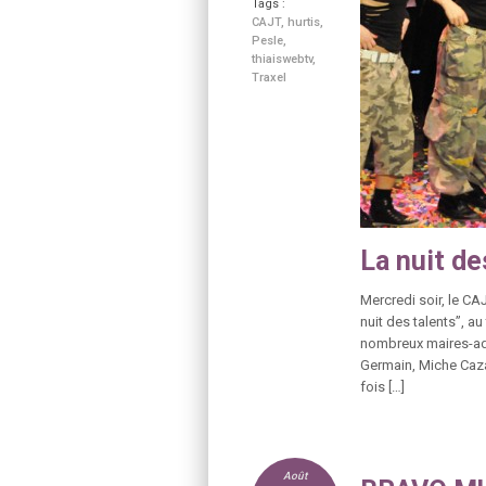
Tags :
CAJT
,
hurtis
,
Pesle
,
thiaiswebtv
,
Traxel
La nuit de
Mercredi soir, le CA
nuit des talents”, au
nombreux maires-adj
Germain, Miche Cazau
fois […]
Août