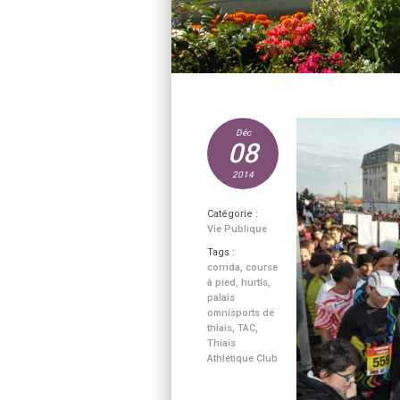
Déc
08
2014
Catégorie :
Vie Publique
Tags :
corrida
,
course
à pied
,
hurtis
,
palais
omnisports de
thiais
,
TAC
,
Thiais
Athlétique Club