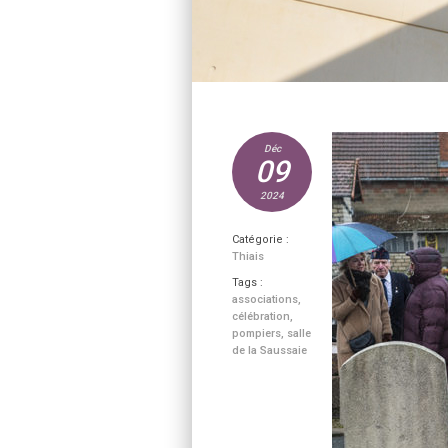
Déc
09
2024
Catégorie :
Thiais
Tags :
associations
,
célébration
,
pompiers
,
salle
de la Saussaie