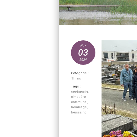
Nov
03
2024
Catégorie :
Thiais
Tags :
cérémonie
,
cimetière
communal
,
hommage
,
toussaint