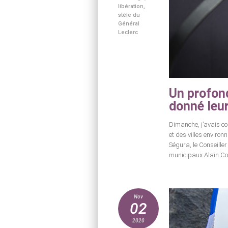
libération
,
stèle du
Général
Leclerc
Un profond
donné leur
Dimanche, j’avais co
et des villes enviro
Ségura, le Conseille
municipaux Alain Col
Nov
02
2020