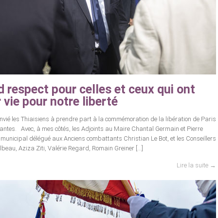
 respect pour celles et ceux qui ont
 vie pour notre liberté
nvié les Thiaisiens à prendre part à la commémoration de la libération de Paris
nnantes. Avec, à mes côtés, les Adjoints au Maire Chantal Germain et Pierre
r municipal délégué aux Anciens combattants Christian Le Bot, et les Conseillers
beau, Aziza Ziti, Valérie Regard, Romain Greiner […]
Lire la suite →