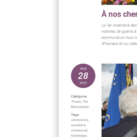
À nos che
Le 1er novembre derni
victimes de guerre à
communal où nous no
d’honneur et sur cell
Août
28
2023
Catégorie :
Thiais
,
Vie
Municipale
Tags :
cérémonie
,
cimetière
communal
,
hommage
,