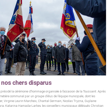
 nos chers disparus
 présidé la cérémonie d’hommage organisée à l’occasion de la Toussaint. Après
 cimetière communal par un groupe d’élus de l’équipe municipale, dont les
r, Virginie Leurin-Marcheix, Chantal Germain, Nicolas Tryzna, Guylaine
gura, Katarina Hamada-Larkey, les conseillers municipaux délégués Christian