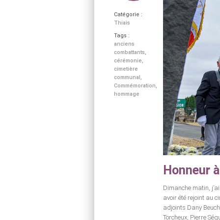
Catégorie :
Thiais
Tags :
anciens
combattants
,
cérémonie
,
cimetière
communal
,
Commémoration
,
hommage
Honneur à
Dimanche matin, j’ai
avoir été rejoint au
adjoints Dany Beuche
Torcheux, Pierre Sé