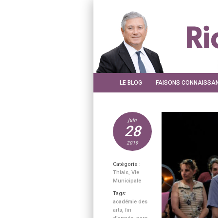
LE BLOG
FAISONS CONNAISSA
juin
28
2019
Catégorie :
Thiais
,
Vie
Municipale
Tags:
académie des
arts
,
fin