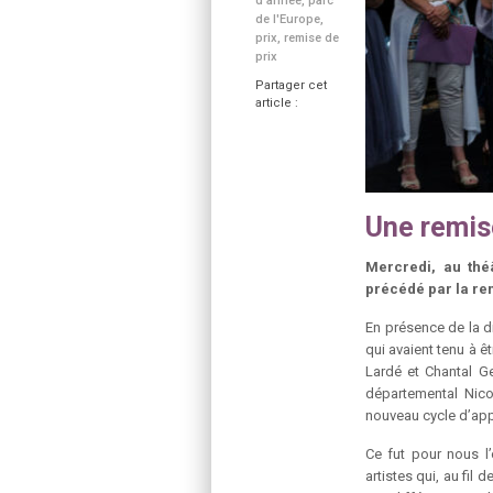
d'année
,
parc
de l'Europe
,
prix
,
remise de
prix
Partager cet
article :
Une remis
Mercredi, au thé
précédé par la re
En présence de la d
qui avaient tenu à ê
Lardé et Chantal Ge
départemental Nico
nouveau cycle d’app
Ce fut pour nous l
artistes qui, au fil