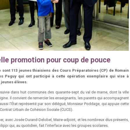
lle promotion pour coup de pouce
e sont 113 jeunes thiaisiens des Cours Préparatoires (CP) de Romain
es Peguy qui ont participé à cette opération exemplaire qui vise à
jeunes élèves.
 suivie dans huit communes des quarante-sept du val de marne, dont la ville
rigine. Il convient de remercier les enseignants, les parents qui accompagnent
 aussi l’État représenté par son délégué, Monsieur Poddage, qui appuie cette
 le Contrat Urbain de Cohésion Sociale (CUCS).
uer, avec Josée Durand-Delobel, Maire-adjoint, et les nombreux élus présents,
Filippi qui, au quotidien, fait l’interface avec les groupes scolaires.