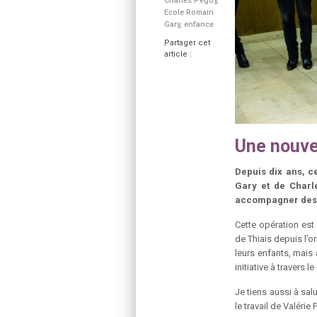
Charles Péguy
,
Ecole Romain
Gary
,
enfance
Partager cet
article :
Une nouve
Depuis dix ans, c
Gary et de Charl
accompagner des 
Cette opération est
de Thiais depuis l’o
leurs enfants, mais
initiative à travers
Je tiens aussi à sal
le travail de Valérie 