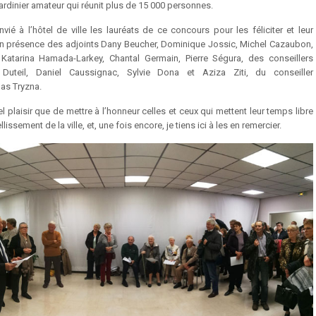
jardinier amateur qui réunit plus de 15 000 personnes.
onvié à l’hôtel de ville les lauréats de ce concours pour les féliciter et leur
 en présence des adjoints Dany Beucher, Dominique Jossic, Michel Cazaubon,
 Katarina Hamada-Larkey, Chantal Germain, Pierre Ségura, des conseillers
 Duteil, Daniel Caussignac, Sylvie Dona et Aziza Ziti, du conseiller
as Tryzna.
el plaisir que de mettre à l’honneur celles et ceux qui mettent leur temps libre
lissement de la ville, et, une fois encore, je tiens ici à les en remercier.