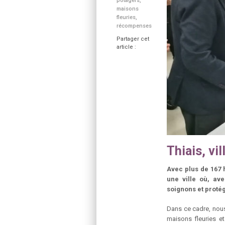
potagers
,
maisons
fleuries
,
récompenses
Partager cet
article :
Thiais, vi
Avec plus de 167 h
une ville où, av
soignons et proté
Dans ce cadre, nou
maisons fleuries e