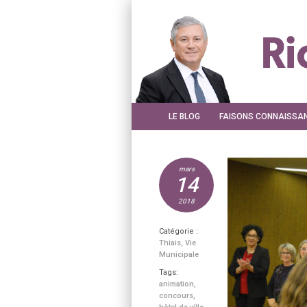
LE BLOG
FAISONS CONNAISSA
mars
14
2018
Catégorie :
Thiais
,
Vie
Municipale
Tags:
animation
,
concours
,