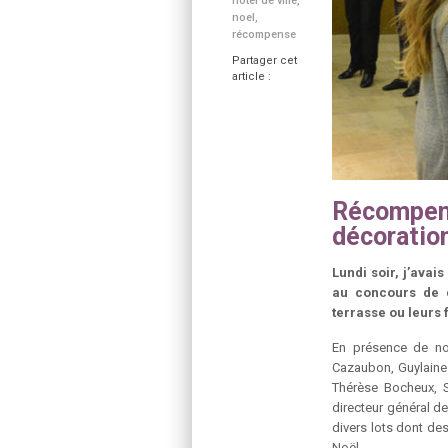
hôtel de ville
,
noel
,
récompense
Partager cet
article :
Récompens
décoratio
Lundi soir, j’avais
au concours de d
terrasse ou leurs 
En présence de no
Cazaubon, Guylaine 
Thérèse Bocheux, Sy
directeur général d
divers lots dont d
Noël…