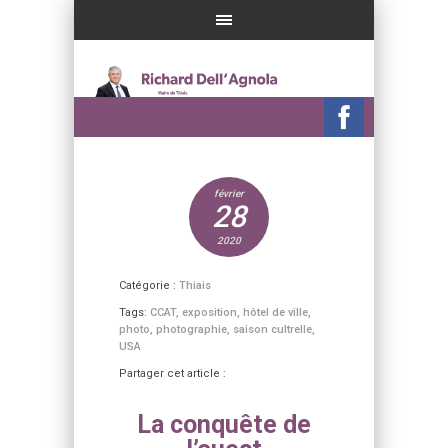
février
28
2020
Catégorie :
Thiais
Tags:
CCAT
,
exposition
,
hôtel de ville
,
photo
,
photographie
,
saison cultrelle
,
USA
Partager cet article :
La conquête de