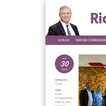
LE BLOG
FAISONS CONNAISSA
juin
30
2026
Catégorie :
Thiais
Tags:
école
,
enseignement
,
hôtel de ville
,