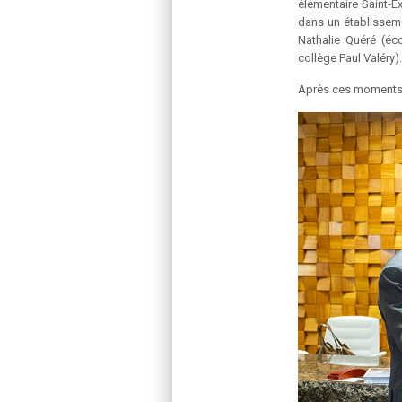
élémentaire Saint-E
dans un établisseme
Nathalie Quéré (éco
collège Paul Valéry).
Après ces moments d’