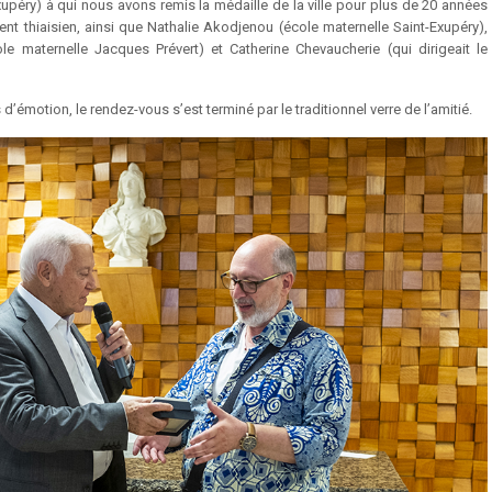
xupéry) à qui nous avons remis la médaille de la ville pour plus de 20 années
nt thiaisien, ainsi que Nathalie Akodjenou (école maternelle Saint-Exupéry),
le maternelle Jacques Prévert) et Catherine Chevaucherie (qui dirigeait le
émotion, le rendez-vous s’est terminé par le traditionnel verre de l’amitié.