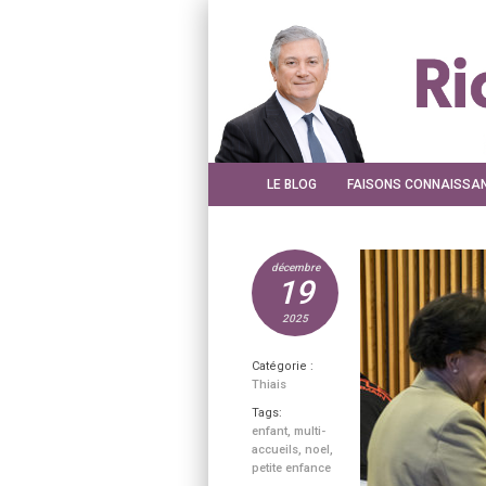
LE BLOG
FAISONS CONNAISSA
décembre
19
2025
Catégorie :
Thiais
Tags:
enfant
,
multi-
accueils
,
noel
,
petite enfance