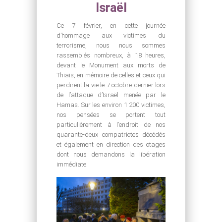
Israël
Ce 7 février, en cette journée
d’hommage aux victimes du
terrorisme, nous nous sommes
rassemblés nombreux, à 18 heures,
devant le Monument aux morts de
Thiais, en mémoire de celles et ceux qui
perdirent la vie le 7 octobre dernier lors
de l’attaque d’Israël menée par le
Hamas. Sur les environ 1 200 victimes,
nos pensées se portent tout
particulièrement à l’endroit de nos
quarante-deux compatriotes décédés
et également en direction des otages
dont nous demandons la libération
immédiate.