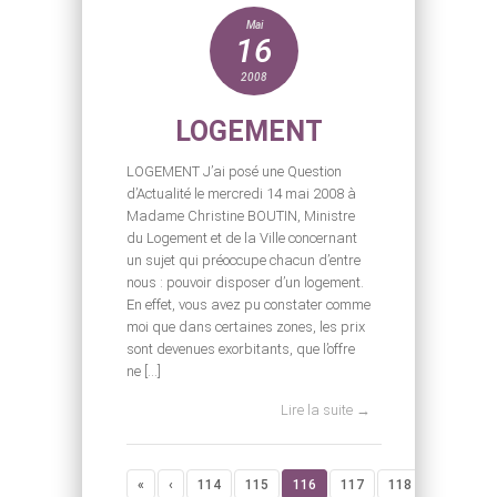
Mai
16
2008
LOGEMENT
LOGEMENT J’ai posé une Question
d’Actualité le mercredi 14 mai 2008 à
Madame Christine BOUTIN, Ministre
du Logement et de la Ville concernant
un sujet qui préoccupe chacun d’entre
nous : pouvoir disposer d’un logement.
En effet, vous avez pu constater comme
moi que dans certaines zones, les prix
sont devenues exorbitants, que l’offre
ne […]
Lire la suite →
«
‹
114
115
116
117
118
›
»