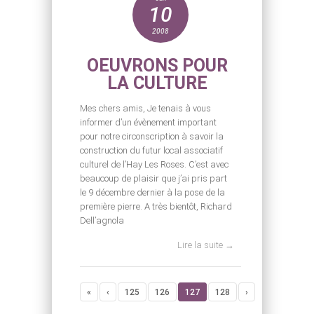
10
2008
OEUVRONS POUR
LA CULTURE
Mes chers amis, Je tenais à vous
informer d’un évènement important
pour notre circonscription à savoir la
construction du futur local associatif
culturel de l’Hay Les Roses. C’est avec
beaucoup de plaisir que j’ai pris part
le 9 décembre dernier à la pose de la
première pierre. A très bientôt, Richard
Dell’agnola
Lire la suite →
«
‹
125
126
127
128
›